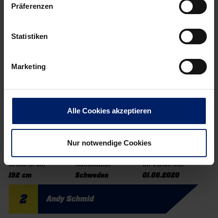
201 cm
Estland
01.07.2020
Präferenzen
20
Ilija Abutovic
Statistiken
Status
Position
Geburtsdatum
Einsatzbereit
Rückraum Links
02.08.1988
Marketing
Größe in cm
Nationalität
Im Verein seit
202 cm
Serbien
01.07.2018
65
Alle Cookies akzeptieren
Lukas Nilsson
Status
Position
Geburtsdatum
Nur notwendige Cookies
Einsatzbereit
Rückraum Links
16.11.1996
Größe in cm
Nationalität
Im Verein seit
192 cm
Schweden
01.08.2020
2
Andy Schmid