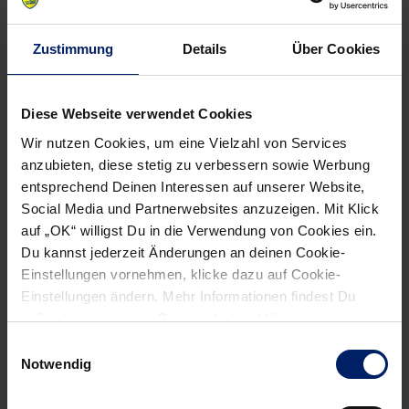
Status
Position
Geburtsdatum
Einsatzbereit
Torwart
06.09.1989
Zustimmung
Details
Über Cookies
Größe in cm
Nationalität
Im Verein seit
192 cm
Schweden
01.07.2015
Diese Webseite verwendet Cookies
29
David Späth
Wir nutzen Cookies, um eine Vielzahl von Services
anzubieten, diese stetig zu verbessern sowie Werbung
Status
Position
Geburtsdatum
entsprechend Deinen Interessen auf unserer Website,
Einsatzbereit
Torwart
29.04.2002
Social Media und Partnerwebsites anzuzeigen. Mit Klick
Größe in cm
Nationalität
Im Verein seit
auf „OK“ willigst Du in die Verwendung von Cookies ein.
200 cm
Deutschland
01.06.2018
Du kannst jederzeit Änderungen an deinen Cookie-
Einstellungen vornehmen, klicke dazu auf Cookie-
9
Mait Patrail
Einstellungen ändern. Mehr Informationen findest Du
außerdem in unserer
Datenschutzerklärung
.
Status
Position
Geburtsdatum
Einwilligungsauswahl
Einsatzbereit
Rückraum Links
11.04.1988
Notwendig
Größe in cm
Nationalität
Im Verein seit