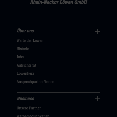
Rhein-Neckar Löwen GmbH
Über uns
Über
Werte der Löwen
uns
Navigation
Historie
öffnen,
Jobs
dann
Aufsichtsrat
klicken
Löwenherz
sie
Ansprechpartner*innen
hier
Business
Pressecenter
Unsere Partner
Navigation
öffnen,
Werbemöglichkeiten