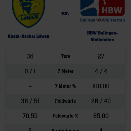
vs.
HBW Balingen-
Rhein-Neckar Löwen
Weilstetten
36
27
Tore
0 / 1
4 / 4
7 Meter
–
100,00
7 Meter %
36 / 51
26 / 40
Feldwürfe
70,59
65,00
Feldwürfe %
Strafminuten