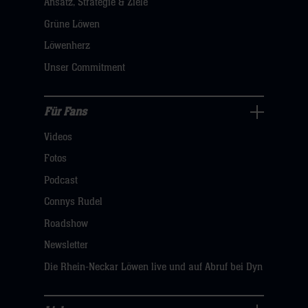
Ansatz, Strategie & Ziele
Navigation
öffnen,
Grüne Löwen
dann
Löwenherz
klicken
Unser Commitment
sie
hier
Für Fans
Für
Videos
Fans
Navigation
Fotos
öffnen,
Podcast
dann
Connys Rudel
klicken
Roadshow
sie
Newsletter
hier
Die Rhein-Neckar Löwen live und auf Abruf bei Dyn