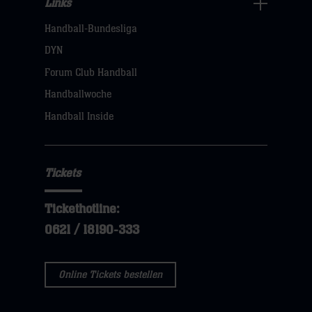
Links
Links
Handball-Bundesliga
Navigation
öffnen,
DYN
dann
Forum Club Handball
klicken
Handballwoche
sie
Handball Inside
hier
Tickets
Tickethotline:
0621 / 18190-333
Online Tickets bestellen