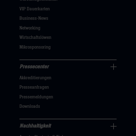
dann
VIP Dauerkarten
klicken
Business-News
sie
Networking
hier
Wirtschaftslöwen
Mikrosponsoring
Pressecenter
Business
Akkreditierungen
Navigation
öffnen,
Presseanfragen
dann
Pressemeldungen
klicken
Downloads
sie
hier
Nachhaltigkeit
Nachhaltigkeit