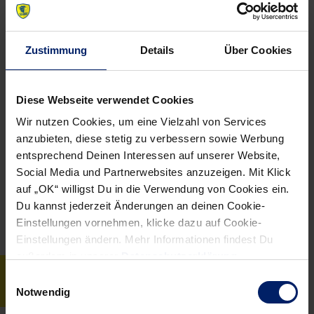
vs.
Zustimmung
Details
Über Cookies
Rhein-Neckar Löwen
Diese Webseite verwendet Cookies
26
26
Spiele
Wir nutzen Cookies, um eine Vielzahl von Services
anzubieten, diese stetig zu verbessern sowie Werbung
729
690
Tore
entsprechend Deinen Interessen auf unserer Website,
Social Media und Partnerwebsites anzuzeigen. Mit Klick
28,04
26,54
Tore Ø
auf „OK“ willigst Du in die Verwendung von Cookies ein.
Du kannst jederzeit Änderungen an deinen Cookie-
Einstellungen vornehmen, klicke dazu auf Cookie-
Einstellungen ändern. Mehr Informationen findest Du
außerdem in unserer
Datenschutzerklärung
.
Einwilligungsauswahl
SPIELSTATISTIK
Notwendig