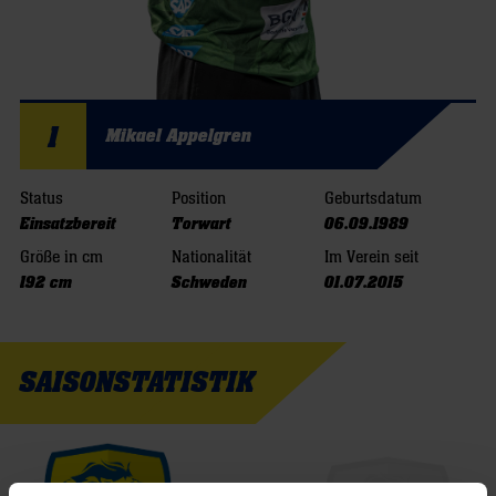
1
Mikael Appelgren
Status
Position
Geburtsdatum
Einsatzbereit
Torwart
06.09.1989
Größe in cm
Nationalität
Im Verein seit
192 cm
Schweden
01.07.2015
SAISONSTATISTIK