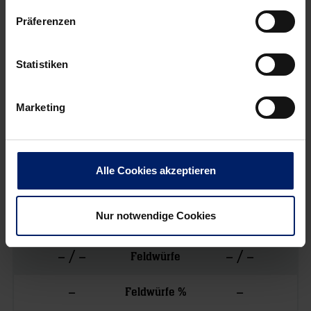
Präferenzen
vs.
Statistiken
Marketing
Rhein-Neckar Löwen
0
0
Tore
Alle Cookies akzeptieren
– / –
– / –
7 Meter
Nur notwendige Cookies
–
–
7 Meter %
– / –
– / –
Feldwürfe
–
–
Feldwürfe %