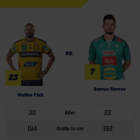
vs.
7
23
Savvas Savvas
Steffen Fäth
30
22
Alter
194
192
Größe in cm