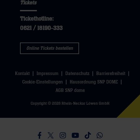
Tickets
öffnen,
dann
hier
dann
klicken
Tickethotline:
klicken
sie
0621 / 18190-333
sie
hier
hier
Online Tickets bestellen
Kontakt
Impressum
Datenschutz
Barrierefreiheit
Cookie-Einstellungen
Hausordnung SNP DOME
AGB SNP dome
Copyright © 2026 Rhein-Neckar Löwen GmbH
Besucht uns auf Facebook
Besucht uns auf Twitter
Besucht uns auf Instagram
Besucht uns auf Youtube
Besucht uns auf TikTo
Besucht uns auf 