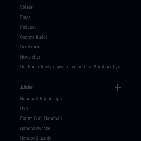
Videos
Fans
Navigation
Fotos
öffnen,
Podcast
dann
Connys Rudel
klicken
Roadshow
sie
Newsletter
hier
Die Rhein-Neckar Löwen live und auf Abruf bei Dyn
Links
Links
Handball-Bundesliga
Navigation
öffnen,
DYN
dann
Forum Club Handball
klicken
Handballwoche
sie
Handball Inside