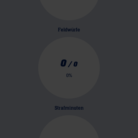
Feldwürfe
0
/
0
0
%
Strafminuten