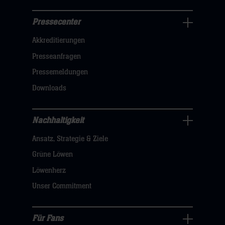
Pressecenter
Business
Akkreditierungen
Navigation
öffnen,
Presseanfragen
dann
Pressemeldungen
klicken
Downloads
sie
hier
Nachhaltigkeit
Nachhaltigkeit
Ansatz, Strategie & Ziele
Navigation
öffnen,
Grüne Löwen
dann
Löwenherz
klicken
Unser Commitment
sie
hier
Für Fans
Für