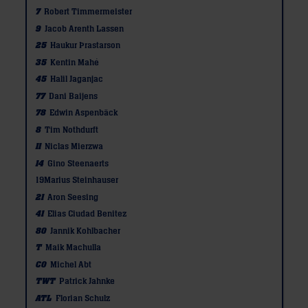
7
Robert Timmermeister
9
Jacob Arenth Lassen
25
Haukur Þrastarson
35
Kentin Mahé
45
Halil Jaganjac
77
Dani Baijens
78
Edwin Aspenbäck
8
Tim Nothdurft
11
Niclas Mierzwa
14
Gino Steenaerts
19
Marius Steinhauser
21
Aron Seesing
41
Elias Ciudad Benitez
80
Jannik Kohlbacher
T
Maik Machulla
CO
Michel Abt
TWT
Patrick Jahnke
ATL
Florian Schulz