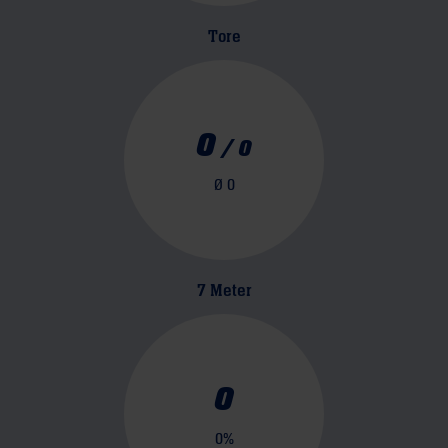
Tore
0
/
0
Ø
0
7 Meter
0
0
%