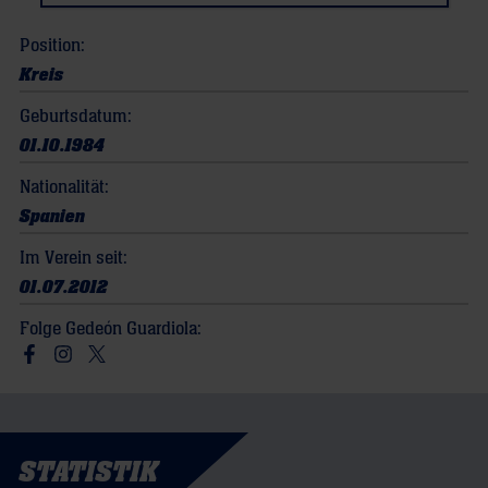
Position:
Kreis
Geburtsdatum:
01.10.1984
Nationalität:
Spanien
Im Verein seit:
01.07.2012
Folge Gedeón Guardiola:
Besuchen Sie mich auf Facebook
Besuchen Sie mich auf Instagram
Besuchen Sie mich auf Twitter
STATISTIK