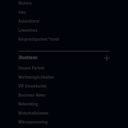
Navigation
Historie
öffnen,
Jobs
dann
Aufsichtsrat
klicken
Löwenherz
sie
Ansprechpartner*innen
hier
Business
Pressecenter
Unsere Partner
Navigation
öffnen,
Werbemöglichkeiten
dann
VIP Dauerkarten
klicken
Business-News
sie
Networking
hier
Wirtschaftslöwen
Mikrosponsoring