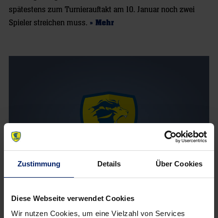
spätestens zum Turnierauftakt am 10. Januar noch zwei
Spieler streichen muss.
» Mehr
Zustimmung
Details
Über Cookies
Diese Webseite verwendet Cookies
16. Dezember 2018
„Klaus ist mein Freund“
Wir nutzen Cookies, um eine Vielzahl von Services