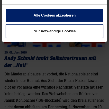
Alle Cookies akzeptieren
Nur notwendige Cookies
29. Oktober 2018
Andy Schmid tankt Selbstvertrauen mit
der „Nati“
Die Länderspielpause ist vorbei, die Nationalspieler sind
wieder in der Heimat. Aus Sicht der Rhein-Neckar Löwen
gibt es vor allem eine wichtige Nachricht: Verletzte müssen
keine beklagt werden. Das Wehwehchen am Rücken von
Jannik Kohlbacher (ISG-Blockade) wird den Kreisläufer eher
nicht davon abhalten, am Donnerstag, 1. November, um 19