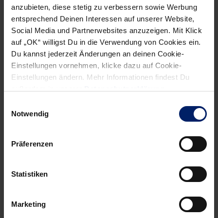
anzubieten, diese stetig zu verbessern sowie Werbung
Große Ehre für Prof. Dr. Klaus Steinbach: Der frühere
entsprechend Deinen Interessen auf unserer Website,
Weltklasse-Schwimmer, Sportfunktionär und heutige
Social Media und Partnerwebsites anzuzeigen. Mit Klick
Klinikchef erhielt vor dem letzten Heimspiel der Rhein-
auf „OK“ willigst Du in die Verwendung von Cookies ein.
Neckar Löwen gegen den SC Magdeburg den Joachim-
Du kannst jederzeit Änderungen an deinen Cookie-
Einstellungen vornehmen, klicke dazu auf Cookie-
Deckarm-Preis. Ausgezeichnet wurde der 65-Jährige, von
Einstellungen ändern. Mehr Informationen findest Du
2002 bis 2006 letzter Präsident des Nationalen
außerdem in unserer
Datenschutzerklärung
.
Olympischen Komitees (NOK) und heute ärztlicher Direktor
Einwilligungsauswahl
der Hochwald-Kliniken im saarländischen Weiskirchen, für
Notwendig
seinen persönlichen und fachlichen Einsatz für den 1979
verunglückten Handball-Weltmeister Joachim Deckarm.
Präferenzen
» Mehr
Statistiken
Marketing