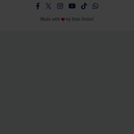
Besucht uns auf Facebook
Besucht uns auf Twitter
Besucht uns auf Instagram
Besucht uns auf Youtube
Besucht uns auf TikTo
Besucht uns auf 
Made with
by
Dots United