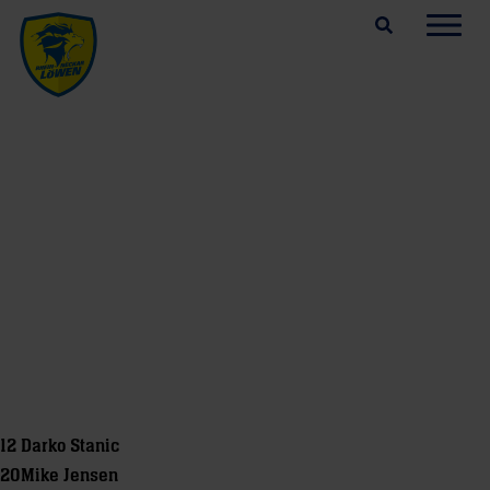
Suchfeld öffnen
Navig
12
Darko Stanic
20
Mike Jensen