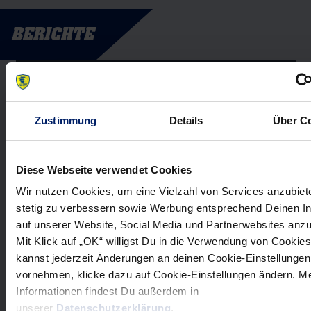
BERICHTE
Zustimmung
Details
Über C
Diese Webseite verwendet Cookies
Wir nutzen Cookies, um eine Vielzahl von Services anzubiet
7. Oktober 2015
Rhein-Neckar Löwen: Geht nach
stetig zu verbessern sowie Werbung entsprechend Deinen I
auf unserer Website, Social Media und Partnerwebsites anz
Gensheimer auch
Mit Klick auf „OK“ willigst Du in die Verwendung von Cookies
Sigurmannsson? (RNZ)
kannst jederzeit Änderungen an deinen Cookie-Einstellungen
vornehmen, klicke dazu auf Cookie-Einstellungen ändern. M
Informationen findest Du außerdem in
unserer
Datenschutzerklärung
.