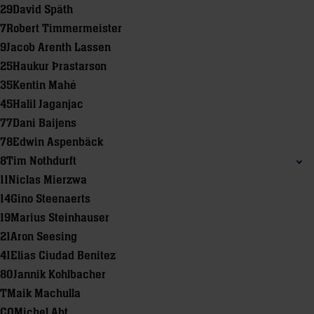
29
David Späth
7
Robert Timmermeister
9
Jacob Arenth Lassen
25
Haukur Þrastarson
35
Kentin Mahé
45
Halil Jaganjac
77
Dani Baijens
78
Edwin Aspenbäck
8
Tim Nothdurft
11
Niclas Mierzwa
14
Gino Steenaerts
19
Marius Steinhauser
21
Aron Seesing
41
Elias Ciudad Benitez
80
Jannik Kohlbacher
T
Maik Machulla
CO
Michel Abt