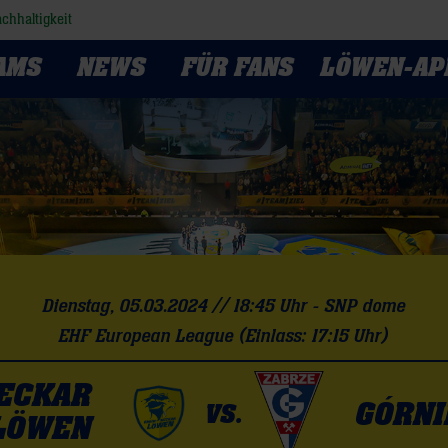
chhaltigkeit
AMS
NEWS
FÜR FANS
LÖWEN-AP
Dienstag, 05.03.2024 // 18:45 Uhr - SNP dome
EHF European League (Einlass: 17:15 Uhr)
NECKAR
GÓRNI
VS.
LÖWEN