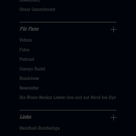
Löwenherz
klicken
Unser Commitment
sie
hier
Für Fans
Für
Videos
Fans
Navigation
Fotos
öffnen,
Podcast
dann
Connys Rudel
klicken
Roadshow
sie
Newsletter
hier
Die Rhein-Neckar Löwen live und auf Abruf bei Dyn
Links
Links
Handball-Bundesliga
Navigation