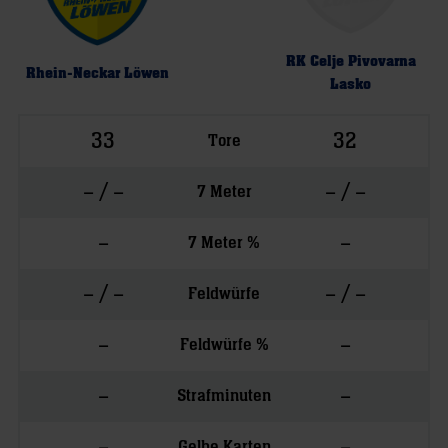
RK Celje Pivovarna
Rhein-Neckar Löwen
Lasko
33
32
Tore
– / –
– / –
7 Meter
–
–
7 Meter %
– / –
– / –
Feldwürfe
–
–
Feldwürfe %
–
–
Strafminuten
–
–
Gelbe Karten