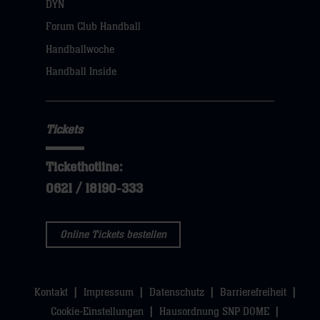
öffnen,
DYN
dann
Forum Club Handball
klicken
Handballwoche
sie
Handball Inside
hier
Tickets
Tickethotline:
0621 / 18190-333
Online Tickets bestellen
Kontakt
Impressum
Datenschutz
Barrierefreiheit
Cookie-Einstellungen
Hausordnung SNP DOME