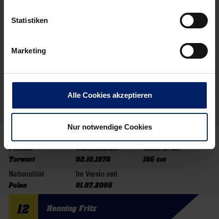
Statistiken
Marketing
Alle Cookies akzeptieren
1
Sławomir Szmal
Nur notwendige Cookies
Position
Geburtsdatum
Größe in cm
Torwart
02.10.1978
186 cm
Nationalität
Im Verein seit
Polen
01.07.2005
12
Henning Fritz