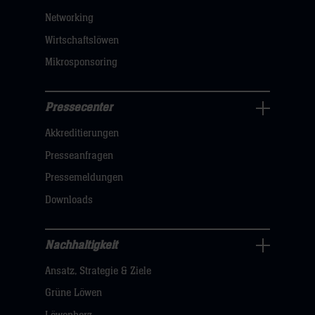
sie
Networking
hier
Wirtschaftslöwen
Mikrosponsoring
Pressecenter
Business
Akkreditierungen
Navigation
öffnen,
Presseanfragen
dann
Pressemeldungen
klicken
Downloads
sie
hier
Nachhaltigkeit
Nachhaltigkeit
Ansatz, Strategie & Ziele
Navigation
öffnen,
Grüne Löwen
dann