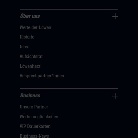
Über uns
Über
Werte der Löwen
uns
Navigation
Historie
öffnen,
Jobs
dann
Aufsichtsrat
klicken
Löwenherz
sie
Ansprechpartner*innen
hier
Business
Pressecenter
Unsere Partner
Navigation
öffnen,
Werbemöglichkeiten
dann
VIP Dauerkarten
klicken
Business-News