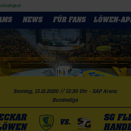
chhaltigkeit
AMS
NEWS
FÜR FANS
LÖWEN-AP
Sonntag, 13.12.2020 // 13:30 Uhr - SAP Arena
Bundesliga
NECKAR
SG FL
VS.
LÖWEN
HAND