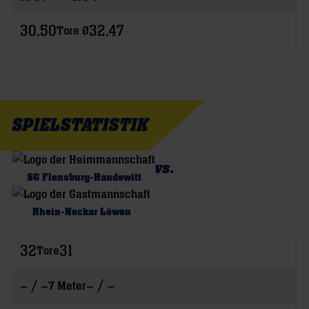
30,50
32,47
Tore Ø
SPIELSTATISTIK
vs.
SG Flensburg-Handewitt
Rhein-Neckar Löwen
32
31
Tore
– / –
– / –
7 Meter