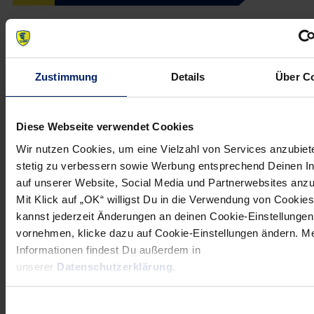
Position
Geburtsdatum
Größe in cm
Rückraum Links
23.01.1982
202 cm
Nationalität
Im Verein seit
Zustimmung
Details
Über C
Polen
15.12.2007
2
Andy Schmid
Diese Webseite verwendet Cookies
Wir nutzen Cookies, um eine Vielzahl von Services anzubiet
Status
Position
Geburtsdatum
stetig zu verbessern sowie Werbung entsprechend Deinen I
Einsatzbereit
Rückraum Mitte
30.08.1983
auf unserer Website, Social Media und Partnerwebsites anz
Größe in cm
Nationalität
Im Verein seit
Mit Klick auf „OK“ willigst Du in die Verwendung von Cookies
190 cm
Schweiz
01.07.2010
kannst jederzeit Änderungen an deinen Cookie-Einstellungen
vornehmen, klicke dazu auf Cookie-Einstellungen ändern. M
6
Grzegorz Tkaczyk
Informationen findest Du außerdem in
unserer
Datenschutzerklärung
.
Position
Geburtsdatum
Größe in cm
Rückraum Mitte
22.12.1980
194 cm
Einwilligungsauswahl
Nationalität
Im Verein seit