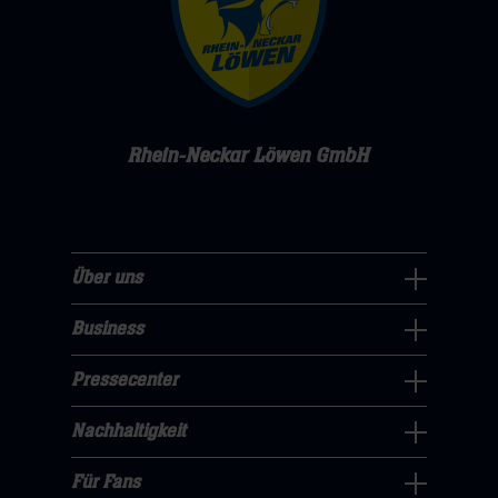
Rhein-Neckar Löwen GmbH
Über uns
Über
uns
Business
Pressecenter
Navigation
Navigation
Pressecenter
öffnen,
Business
öffnen,
dann
Navigation
Nachhaltigkeit
dann
klicken
Nachhaltigkeit
öffnen,
klicken
sie
Navigation
Für Fans
dann
sie
Für