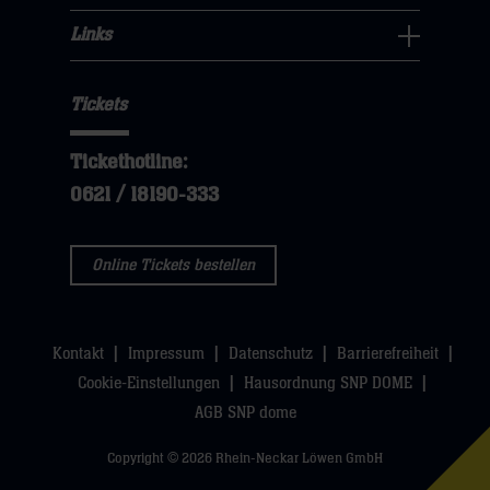
hier
öffnen,
klicken
hier
Fans
Links
dann
sie
Links
Navigation
klicken
hier
Navigation
öffnen,
sie
Tickets
öffnen,
dann
hier
dann
klicken
Tickethotline:
klicken
sie
0621 / 18190-333
sie
hier
hier
Online Tickets bestellen
Kontakt
Impressum
Datenschutz
Barrierefreiheit
Cookie-Einstellungen
Hausordnung SNP DOME
AGB SNP dome
Copyright © 2026 Rhein-Neckar Löwen GmbH