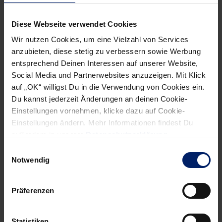
Diese Webseite verwendet Cookies
Wir nutzen Cookies, um eine Vielzahl von Services
anzubieten, diese stetig zu verbessern sowie Werbung
entsprechend Deinen Interessen auf unserer Website,
Social Media und Partnerwebsites anzuzeigen. Mit Klick
auf „OK“ willigst Du in die Verwendung von Cookies ein.
Du kannst jederzeit Änderungen an deinen Cookie-
16. April 2023
Einstellungen vornehmen, klicke dazu auf Cookie-
Rhein-Neckar Löwen sind Pokalsieger
Einstellungen ändern. Mehr Informationen findest Du
2023
außerdem in unserer
Datenschutzerklärung
.
Wie intensiv kann ein Handball-Spiel sein? Löwen und
Einwilligungsauswahl
Notwendig
Magdeburger sagen: Ja!
» Mehr
Präferenzen
Statistiken