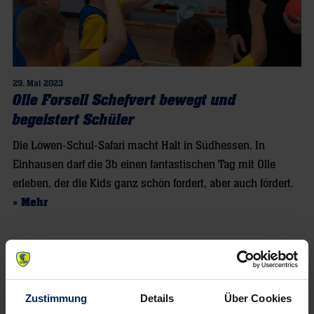
29. Mai 2023
Olle Forsell Schefvert bewegt und
begeistert Schüler
Die Löwen-Schul-Safari macht Halt in Südhessen. In
Einhausen darf die 3b einen fantastischen Tag mit Olle
erleben, der die Kids ganz schön fordert, aber auch fördert.
» Mehr
Zustimmung
Details
Über Cookies