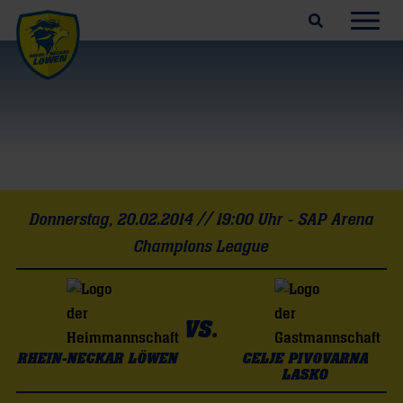
Suchfeld öffnen
Navig
Rhein-
Neckar
Löwen
–
Celje
Pivovarna
Lasko
Donnerstag, 20.02.2014 // 19:00 Uhr - SAP Arena
(20.02.2014)
Champions League
VS.
RHEIN-NECKAR LÖWEN
CELJE PIVOVARNA
LASKO