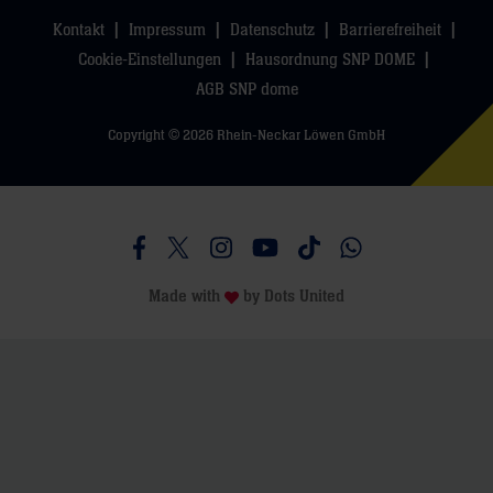
Kontakt
Impressum
Datenschutz
Barrierefreiheit
Cookie-Einstellungen
Hausordnung SNP DOME
AGB SNP dome
Copyright © 2026 Rhein-Neckar Löwen GmbH
Besucht uns auf Facebook
Besucht uns auf Twitter
Besucht uns auf Instagram
Besucht uns auf Youtube
Besucht uns auf TikTo
Besucht uns auf 
Made with
by
Dots United