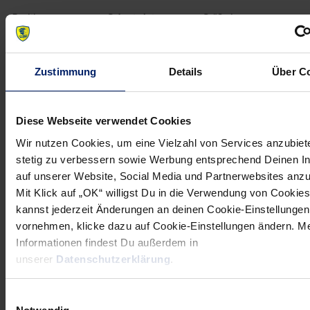
Position
Geburtsdatum
Größe in cm
Torwart
19.12.1988
201 cm
Nationalität
Im Verein seit
Dänemark
01.07.2012
Zustimmung
Details
Über C
5
Žarko Šešum
Diese Webseite verwendet Cookies
Wir nutzen Cookies, um eine Vielzahl von Services anzubiet
Position
Geburtsdatum
Größe in cm
stetig zu verbessern sowie Werbung entsprechend Deinen I
Rückraum Links
16.06.1986
195 cm
auf unserer Website, Social Media und Partnerwebsites anz
Nationalität
Im Verein seit
Mit Klick auf „OK“ willigst Du in die Verwendung von Cookies
Serbien
23.09.2010
kannst jederzeit Änderungen an deinen Cookie-Einstellungen
vornehmen, klicke dazu auf Cookie-Einstellungen ändern. M
9
Nikola Manojlović
Informationen findest Du außerdem in
unserer
Datenschutzerklärung
.
Position
Geburtsdatum
Größe in cm
Rückraum Links
01.12.1981
196 cm
Einwilligungsauswahl
Nationalität
Im Verein seit