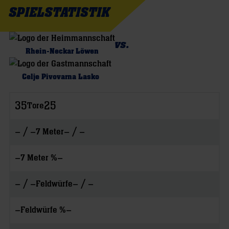
SPIELSTATISTIK
vs.
Rhein-Neckar Löwen
Celje Pivovarna Lasko
35
25
Tore
– / –
– / –
7 Meter
–
–
7 Meter %
– / –
– / –
Feldwürfe
–
–
Feldwürfe %