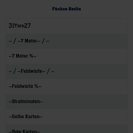
Füchse Berlin
31
27
Tore
– / –
– / –
7 Meter
–
–
7 Meter %
– / –
– / –
Feldwürfe
–
–
Feldwürfe %
–
–
Strafminuten
–
–
Gelbe Karten
–
–
Rote Karten