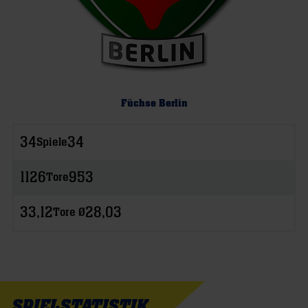
Füchse Berlin
34
34
Spiele
1126
953
Tore
33,12
28,03
Tore Ø
SPIELSTATISTIK