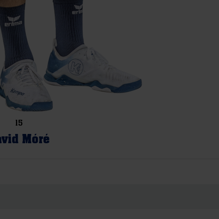
15
vid Móré