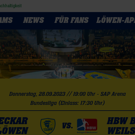
chhaltigkeit
AMS
NEWS
FÜR FANS
LÖWEN-AP
Donnerstag, 28.09.2023 // 19:00 Uhr - SAP Arena
Bundesliga (Einlass: 17:30 Uhr)
NECKAR
HBW B
VS.
LÖWEN
WEIL