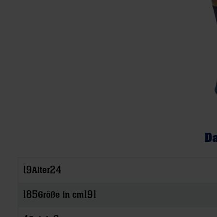
Da
19
24
Alter
185
191
Größe in cm