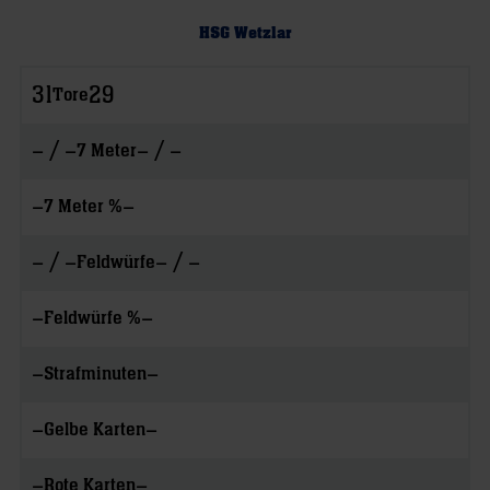
HSG Wetzlar
31
29
Tore
– / –
– / –
7 Meter
–
–
7 Meter %
– / –
– / –
Feldwürfe
–
–
Feldwürfe %
–
–
Strafminuten
–
–
Gelbe Karten
–
–
Rote Karten