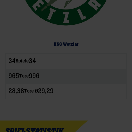
HSG Wetzlar
34
34
Spiele
965
996
Tore
28,38
29,29
Tore Ø
SPIELSTATISTIK