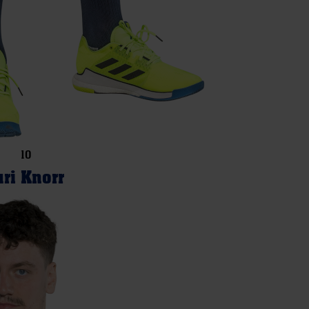
10
uri Knorr