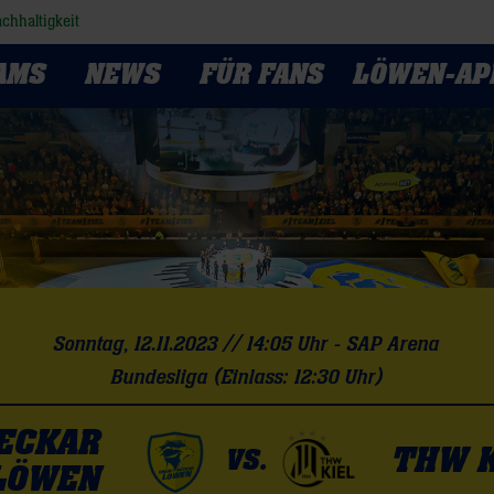
chhaltigkeit
AMS
NEWS
FÜR FANS
LÖWEN-AP
Sonntag, 12.11.2023 // 14:05 Uhr - SAP Arena
Bundesliga (Einlass: 12:30 Uhr)
NECKAR
THW K
VS.
LÖWEN