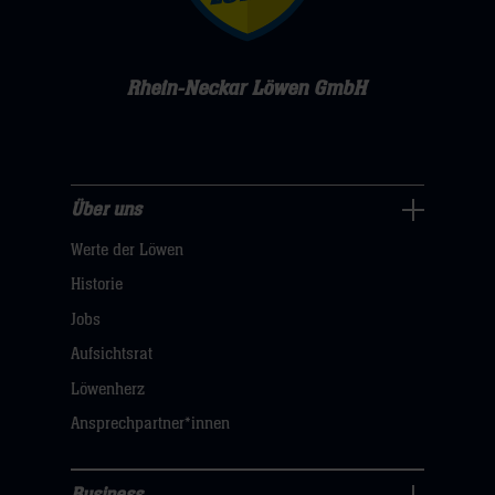
Rhein-Neckar Löwen GmbH
Über uns
Über
Werte der Löwen
uns
Navigation
Historie
öffnen,
Jobs
dann
Aufsichtsrat
klicken
Löwenherz
sie
Ansprechpartner*innen
hier