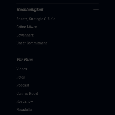
hier
Nachhaltigkeit
Nachhaltigkeit
Ansatz, Strategie & Ziele
Navigation
öffnen,
Grüne Löwen
dann
Löwenherz
klicken
Unser Commitment
sie
hier
Für Fans
Für
Videos
Fans
Navigation
Fotos
öffnen,
Podcast
dann
Connys Rudel
klicken
Roadshow
sie
Newsletter
hier