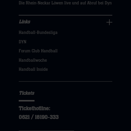
Die Rhein-Neckar Löwen live und auf Abruf bei Dyn
Links
Links
Handball-Bundesliga
Navigation
öffnen,
DYN
dann
Forum Club Handball
klicken
Handballwoche
sie
Handball Inside
hier
Tickets
Tickethotline:
0621 / 18190-333