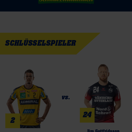
SCHLÜSSELSPIELER
vs.
24
2
Jim Gottfridsson