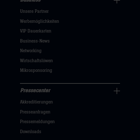
Business
Pressecenter
Unsere Partner
Navigation
öffnen,
Werbemöglichkeiten
dann
VIP Dauerkarten
klicken
Business-News
sie
Networking
hier
Wirtschaftslöwen
Mikrosponsoring
Pressecenter
Business
Akkreditierungen
Navigation
öffnen,
Presseanfragen
dann
Pressemeldungen
klicken
Downloads
sie