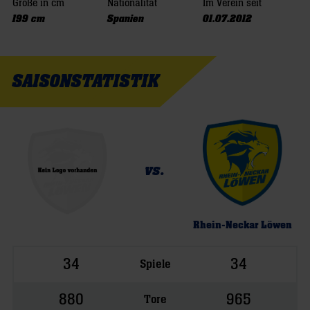
Größe in cm
Nationalität
Im Verein seit
199 cm
Spanien
01.07.2012
SAISONSTATISTIK
vs.
Rhein-Neckar Löwen
34
34
Spiele
880
965
Tore