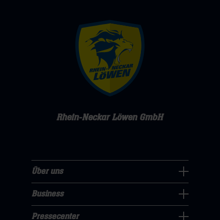
Rhein-Neckar Löwen GmbH
Über uns
Über
uns
Business
Pressecenter
Navigation
Navigation
Pressecenter
öffnen,