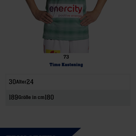
73
Timo Kastening
30
24
Alter
189
180
Größe in cm