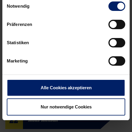
Einwilligungsauswahl
Notwendig
1
Mikael Appelgren
Präferenzen
Status
Position
Geburtsdatum
Einsatzbereit
Torwart
06.09.1989
Statistiken
Größe in cm
Nationalität
Im Verein seit
192 cm
Schweden
01.07.2015
Marketing
20
Ilija Abutovic
Status
Position
Geburtsdatum
Alle Cookies akzeptieren
Einsatzbereit
Rückraum Links
02.08.1988
Größe in cm
Nationalität
Im Verein seit
202 cm
Serbien
01.07.2018
Nur notwendige Cookies
22
Mads Mensah