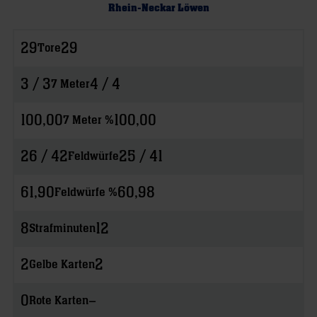
Rhein-Neckar Löwen
29
29
Tore
3 / 3
4 / 4
7 Meter
100,00
100,00
7 Meter %
26 / 42
25 / 41
Feldwürfe
61,90
60,98
Feldwürfe %
8
12
Strafminuten
2
2
Gelbe Karten
0
–
Rote Karten