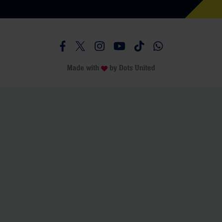
Besucht uns auf Facebook
Besucht uns auf Twitter
Besucht uns auf Instagram
Besucht uns auf Youtube
Besucht uns auf TikTo
Besucht uns auf 
Made with
by
Dots United