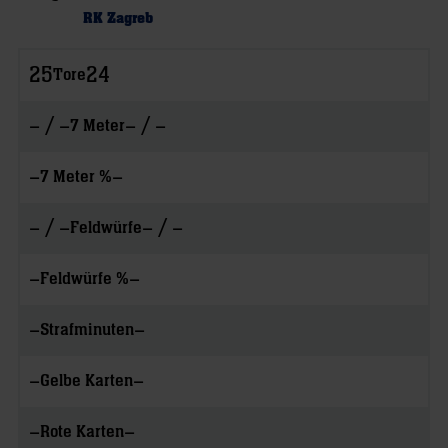
RK Zagreb
25
24
Tore
– / –
– / –
7 Meter
–
–
7 Meter %
– / –
– / –
Feldwürfe
–
–
Feldwürfe %
–
–
Strafminuten
–
–
Gelbe Karten
–
–
Rote Karten