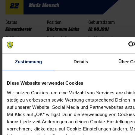
22
Mads Mensah
Status
Position
Geburtsdatum
Einsatzbereit
Rückraum Links
12.08.1991
Größe in cm
Nationalität
Im Verein seit
188 cm
Dänemark
01.07.2014
28
Filip Taleski
Zustimmung
Details
Über C
Status
Position
Geburtsdatum
Diese Webseite verwendet Cookies
Einsatzbereit
Rückraum Links
28.03.1996
Wir nutzen Cookies, um eine Vielzahl von Services anzubiet
Größe in cm
Nationalität
Im Verein seit
202 cm
stetig zu verbessern sowie Werbung entsprechend Deinen I
Mazedonien
01.01.2017
auf unserer Website, Social Media und Partnerwebsites anz
60
Kim Ekdahl Du Rietz
Mit Klick auf „OK“ willigst Du in die Verwendung von Cookies
kannst jederzeit Änderungen an deinen Cookie-Einstellungen
vornehmen, klicke dazu auf Cookie-Einstellungen ändern. M
Position
Geburtsdatum
Größe in cm