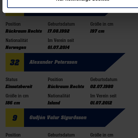
27
Harald Reinkind
Position
Geburtsdatum
Größe in cm
Rückraum Rechts
17.08.1992
197 cm
Nationalität
Im Verein seit
Norwegen
01.07.2014
32
Alexander Petersson
Status
Position
Geburtsdatum
Einsatzbereit
Rückraum Rechts
02.07.1980
Größe in cm
Nationalität
Im Verein seit
186 cm
Island
01.07.2012
9
Guðjón Valur Sigurðsson
Position
Geburtsdatum
Größe in cm