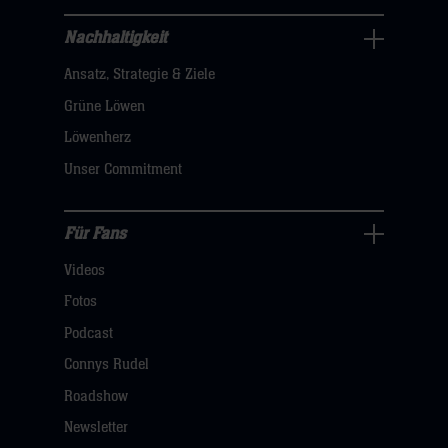
hier
Nachhaltigkeit
Nachhaltigkeit
Ansatz, Strategie & Ziele
Navigation
öffnen,
Grüne Löwen
dann
Löwenherz
klicken
Unser Commitment
sie
hier
Für Fans
Für
Videos
Fans
Navigation
Fotos
öffnen,
Podcast
dann
Connys Rudel
klicken
Roadshow
sie
Newsletter
hier