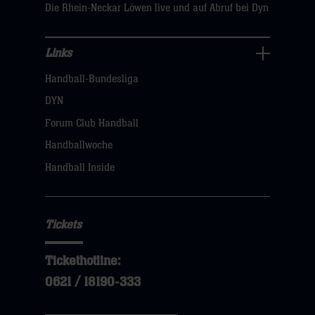
Die Rhein-Neckar Löwen live und auf Abruf bei Dyn
Links
Links
Handball-Bundesliga
Navigation
öffnen,
DYN
dann
Forum Club Handball
klicken
Handballwoche
sie
Handball Inside
hier
Tickets
Tickethotline:
0621 / 18190-333