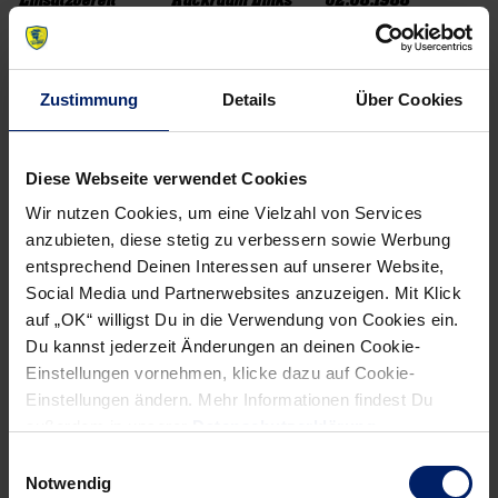
Einsatzbereit
Rückraum Links
02.08.1988
Größe in cm
Nationalität
Im Verein seit
202 cm
Serbien
01.07.2018
Zustimmung
Details
Über Cookies
65
Lukas Nilsson
Status
Position
Geburtsdatum
Diese Webseite verwendet Cookies
Einsatzbereit
Rückraum Links
16.11.1996
Wir nutzen Cookies, um eine Vielzahl von Services
Größe in cm
Nationalität
Im Verein seit
anzubieten, diese stetig zu verbessern sowie Werbung
192 cm
Schweden
01.08.2020
entsprechend Deinen Interessen auf unserer Website,
Social Media und Partnerwebsites anzuzeigen. Mit Klick
2
Andy Schmid
auf „OK“ willigst Du in die Verwendung von Cookies ein.
Du kannst jederzeit Änderungen an deinen Cookie-
Einstellungen vornehmen, klicke dazu auf Cookie-
Status
Position
Geburtsdatum
Einstellungen ändern. Mehr Informationen findest Du
Einsatzbereit
Rückraum Mitte
30.08.1983
außerdem in unserer
Datenschutzerklärung
.
Größe in cm
Nationalität
Im Verein seit
190 cm
Schweiz
01.07.2010
Einwilligungsauswahl
Notwendig