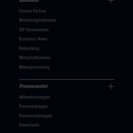
Business
Pressecenter
Unsere Partner
Navigation
öffnen,
Werbemöglichkeiten
dann
VIP Dauerkarten
klicken
Business-News
sie
Networking
hier
Wirtschaftslöwen
Mikrosponsoring
Pressecenter
Business
Akkreditierungen
Navigation
öffnen,
Presseanfragen
dann
Pressemeldungen
klicken
Downloads
sie