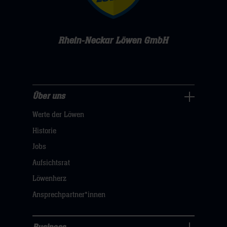
Rhein-Neckar Löwen GmbH
Über uns
Über
Werte der Löwen
uns
Navigation
Historie
öffnen,
Jobs
dann
Aufsichtsrat
klicken
Löwenherz
sie
Ansprechpartner*innen
hier