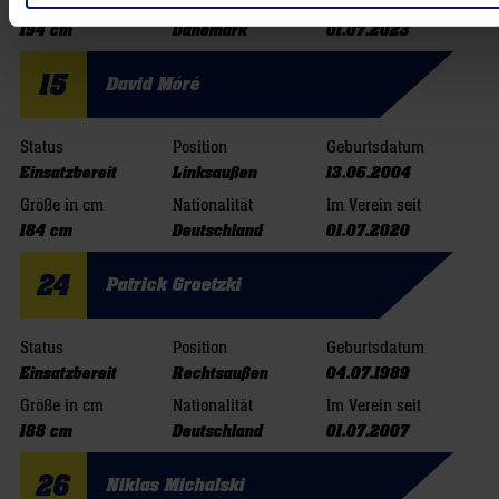
Größe in cm
Nationalität
Im Verein seit
194 cm
Dänemark
01.07.2023
15
David Móré
Status
Position
Geburtsdatum
Einsatzbereit
Linksaußen
13.06.2004
Größe in cm
Nationalität
Im Verein seit
184 cm
Deutschland
01.07.2020
24
Patrick Groetzki
Status
Position
Geburtsdatum
Einsatzbereit
Rechtsaußen
04.07.1989
Größe in cm
Nationalität
Im Verein seit
188 cm
Deutschland
01.07.2007
26
Niklas Michalski