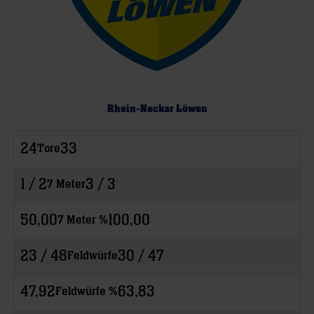
Rhein-Neckar Löwen
24
33
Tore
1 / 2
3 / 3
7 Meter
50,00
100,00
7 Meter %
23 / 48
30 / 47
Feldwürfe
47,92
63,83
Feldwürfe %