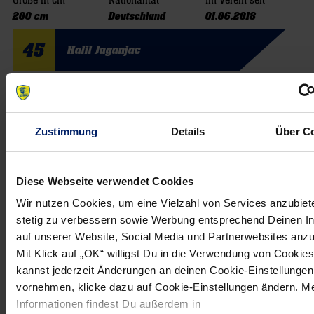
Größe in cm
Nationalität
Im Verein seit
200 cm
Deutschland
01.06.2018
45
Halil Jaganjac
Status
Position
Geburtsdatum
Einsatzbereit
Rückraum Links
22.06.1998
Größe in cm
Nationalität
Im Verein seit
Zustimmung
Details
Über C
200 cm
Kroatien
01.07.2022
10
Juri Knorr
Diese Webseite verwendet Cookies
Wir nutzen Cookies, um eine Vielzahl von Services anzubiet
Status
Position
Geburtsdatum
stetig zu verbessern sowie Werbung entsprechend Deinen I
Einsatzbereit
Rückraum Mitte
09.05.2000
auf unserer Website, Social Media und Partnerwebsites anz
Mit Klick auf „OK“ willigst Du in die Verwendung von Cookies
Größe in cm
Nationalität
Im Verein seit
192 cm
Deutschland
01.07.2021
kannst jederzeit Änderungen an deinen Cookie-Einstellungen
vornehmen, klicke dazu auf Cookie-Einstellungen ändern. M
22
Gustav Davidsson
Informationen findest Du außerdem in