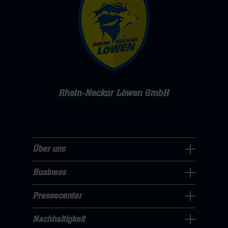
Rhein-Neckar Löwen GmbH
Über uns
Über
uns
Business
Pressecenter
Navigation
Navigation
Pressecenter
öffnen,
Business
öffnen,
dann
Navigation
Nachhaltigkeit
dann
klicken
Nachhaltigkeit