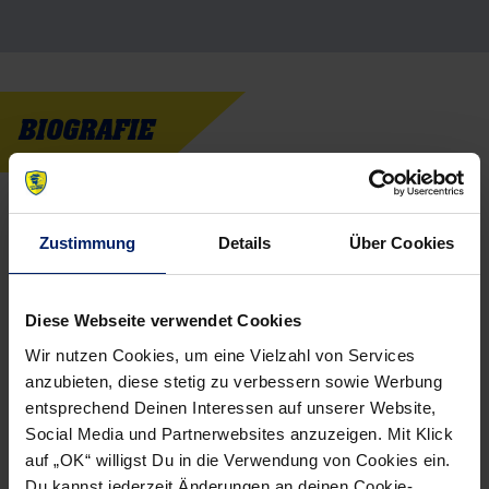
BIOGRAFIE
Persönliches
Karriere
Zustimmung
Details
Über Cookies
Geburtsdatum
19.12.1985
Diese Webseite verwendet Cookies
Geburtsort
Bühl
Wir nutzen Cookies, um eine Vielzahl von Services
anzubieten, diese stetig zu verbessern sowie Werbung
Nationalität
Deutschland
entsprechend Deinen Interessen auf unserer Website,
Social Media und Partnerwebsites anzuzeigen. Mit Klick
Größe in cm
194
auf „OK“ willigst Du in die Verwendung von Cookies ein.
Gewicht in kg
98
Du kannst jederzeit Änderungen an deinen Cookie-