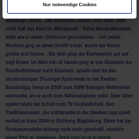
durchschlafen ist da nichts mehr“, sagt der
Nur notwendige Cookies
Rückraumspieler lachend. Auszumachen scheint ihm das
allerdings nichts. „Die Prioritäten ändern sich eben, jetzt
steht halt das Kind im Mittelpunkt.“ Seine Handballkarriere
wirkt wie in einem Drehbuch geschrieben – mit jedem
Wechsel ging es einen Schritt voran, wurde der Verein
größer und besser. „Bis jetzt ging der Karriereplan gut auf“,
sagt Kneer. Im Alter von 16 Jahren ging er von Sinzheim ins
Handballinternat nach Eisenach, spielte dort für den
ortsansässigen Thüringer Sportverein in der Zweiten
Bundesliga, bevor er 2006 zum HBW Balingen-Weilstetten
wechselte, wo er auch zum Nationalspieler reifte. Zwei Jahre
später folgte der Schritt zum TV Großwallstadt. Den
Traditionsverein, der mittlerweile in der Zweiten Liga spielt,
verließ er dann 2008 in Richtung Magdeburg. Eines hat der
Rückraumspieler bislang noch nicht geschafft, nämlich
einen Titel zu gewinnen. Doch nun ist er in seiner