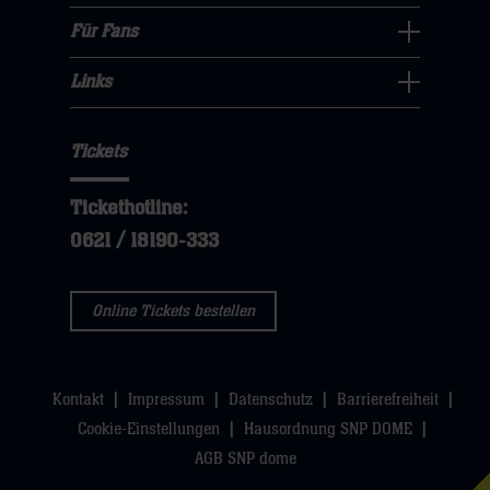
öffnen,
klicken
sie
Navigation
Für Fans
dann
sie
Für
hier
öffnen,
klicken
hier
Fans
Links
dann
sie
Links
Navigation
klicken
hier
Navigation
öffnen,
sie
Tickets
öffnen,
dann
hier
dann
klicken
Tickethotline:
klicken
sie
0621 / 18190-333
sie
hier
hier
Online Tickets bestellen
Kontakt
Impressum
Datenschutz
Barrierefreiheit
Cookie-Einstellungen
Hausordnung SNP DOME
AGB SNP dome