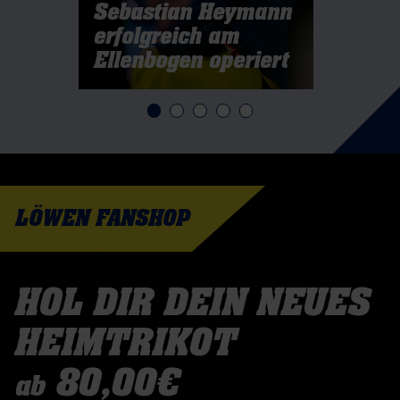
Sebastian Heymann
2. Januar
erfolgreich am
Löwe
Ellenbogen operiert
WM a
LÖWEN FANSHOP
HOL DIR DEIN NEUES
HEIMTRIKOT
80,00€
ab