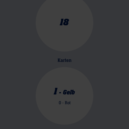
18
Karten
1
-
Gelb
0
- Rot