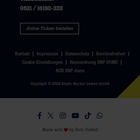
klicken
sie
0621 / 18190-333
sie
hier
hier
Online Tickets bestellen
Kontakt
Impressum
Datenschutz
Barrierefreiheit
Cookie-Einstellungen
Hausordnung SNP DOME
AGB SNP dome
Copyright © 2026 Rhein-Neckar Löwen GmbH
Besucht uns auf Facebook
Besucht uns auf Twitter
Besucht uns auf Instagram
Besucht uns auf Youtube
Besucht uns auf TikTo
Besucht uns auf 
Made with
by
Dots United