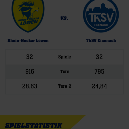
vs.
Rhein-Neckar Löwen
ThSV Eisenach
32
32
Spiele
916
795
Tore
28,63
24,84
Tore Ø
SPIELSTATISTIK