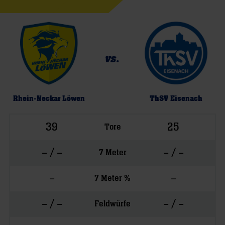
vs.
Rhein-Neckar Löwen
ThSV Eisenach
39
25
Tore
– / –
– / –
7 Meter
–
–
7 Meter %
– / –
– / –
Feldwürfe