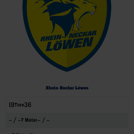
Rhein-Neckar Löwen
19
36
Tore
– / –
– / –
7 Meter