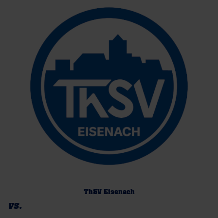
ThSV Eisenach
vs.