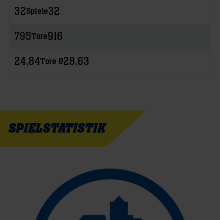
32
32
Spiele
795
916
Tore
24,84
28,63
Tore Ø
SPIELSTATISTIK