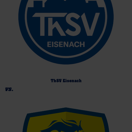
ThSV Eisenach
vs.