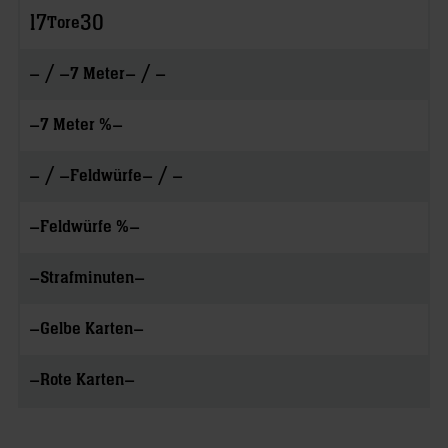
17
30
Tore
– / –
– / –
7 Meter
–
–
7 Meter %
– / –
– / –
Feldwürfe
–
–
Feldwürfe %
–
–
Strafminuten
–
–
Gelbe Karten
–
–
Rote Karten