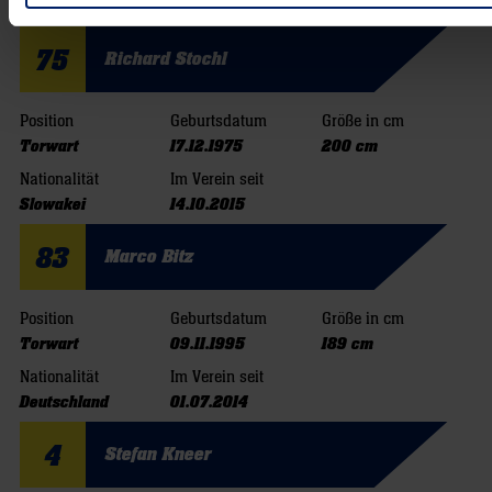
Serbien
01.07.2015
75
Richard Stochl
Position
Geburtsdatum
Größe in cm
Torwart
17.12.1975
200 cm
Nationalität
Im Verein seit
Slowakei
14.10.2015
83
Marco Bitz
Position
Geburtsdatum
Größe in cm
Torwart
09.11.1995
189 cm
Nationalität
Im Verein seit
Deutschland
01.07.2014
4
Stefan Kneer