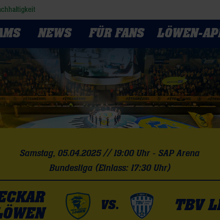
chhaltigkeit
AMS
NEWS
FÜR FANS
LÖWEN-AP
Samstag, 05.04.2025 // 19:00 Uhr - SAP Arena
Bundesliga (Einlass: 17:30 Uhr)
NECKAR
TBV L
VS.
LÖWEN