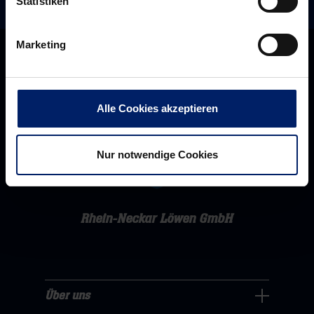
Statistiken
Marketing
Alle Cookies akzeptieren
Nur notwendige Cookies
Rhein-Neckar Löwen GmbH
Über uns
Über