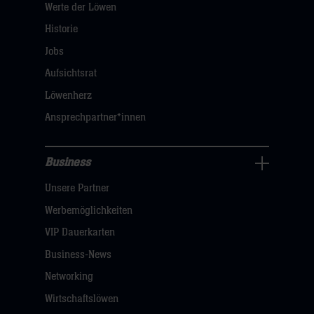
Werte der Löwen
uns
Navigation
Historie
öffnen,
Jobs
dann
Aufsichtsrat
klicken
Löwenherz
sie
Ansprechpartner*innen
hier
Business
Pressecenter
Unsere Partner
Navigation
öffnen,
Werbemöglichkeiten
dann
VIP Dauerkarten
klicken
Business-News
sie
Networking
hier
Wirtschaftslöwen