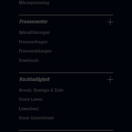
Mikrosponsoring
Pressecenter
Business
Akkreditierungen
Navigation
öffnen,
Presseanfragen
dann
Pressemeldungen
klicken
Downloads
sie
hier
Nachhaltigkeit
Nachhaltigkeit
Ansatz, Strategie & Ziele
Navigation
öffnen,
Grüne Löwen
dann
Löwenherz
klicken
Unser Commitment
sie
hier