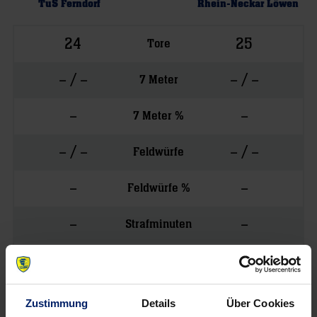
TuS Ferndorf
Rhein-Neckar Löwen
24
25
Tore
– / –
– / –
7 Meter
–
–
7 Meter %
– / –
– / –
Feldwürfe
–
–
Feldwürfe %
–
–
Strafminuten
–
–
Gelbe Karten
–
–
Rote Karten
Zustimmung
Details
Über Cookies