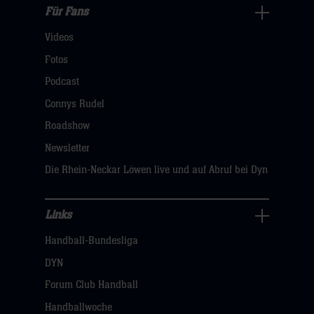
Für Fans
Für
Videos
Fans
Navigation
Fotos
öffnen,
Podcast
dann
Connys Rudel
klicken
Roadshow
sie
Newsletter
hier
Die Rhein-Neckar Löwen live und auf Abruf bei Dyn
Links
Links
Handball-Bundesliga
Navigation
öffnen,
DYN
dann
Forum Club Handball
klicken
Handballwoche