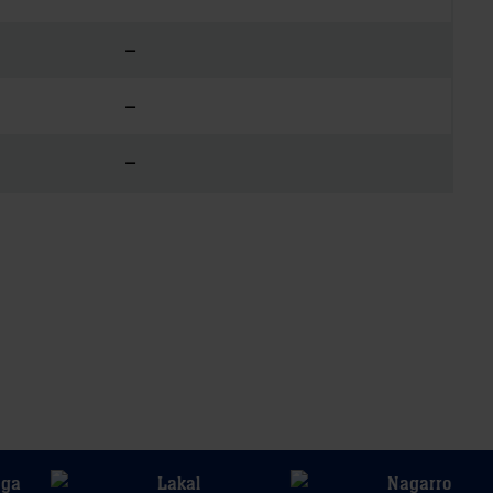
–
–
–