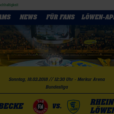
chhaltigkeit
AMS
NEWS
FÜR FANS
LÖWEN-AP
Sonntag, 18.03.2018 // 12:30 Uhr - Merkur Arena
Bundesliga
RHEIN
BBECKE
VS.
LÖWE