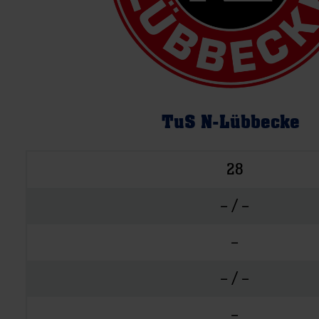
TuS N-Lübbecke
28
– / –
–
– / –
–