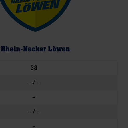
Rhein-Neckar Löwen
38
– / –
–
– / –
–