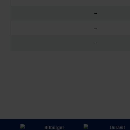
–
–
–