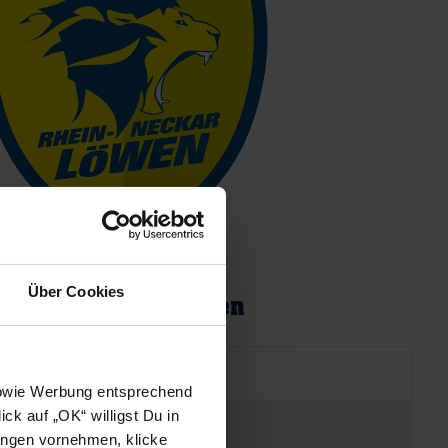
Über Cookies
Rhein-Neckar Löwen
34
 sowie Werbung entsprechend
ck auf „OK“ willigst Du in
1043
ungen vornehmen, klicke