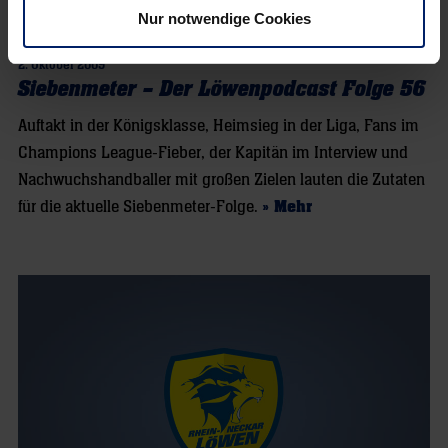
Nur notwendige Cookies
2. Oktober 2009
Siebenmeter – Der Löwenpodcast Folge 56
Auftakt in der Königsklasse, Heimsieg in der Liga, Fans im
Champions League-Fieber, der Kapitän im Interview und
Nachwuchshandballer mit großen Zielen lauten die Zutaten
für die aktuelle Siebenmeter-Folge.
» Mehr