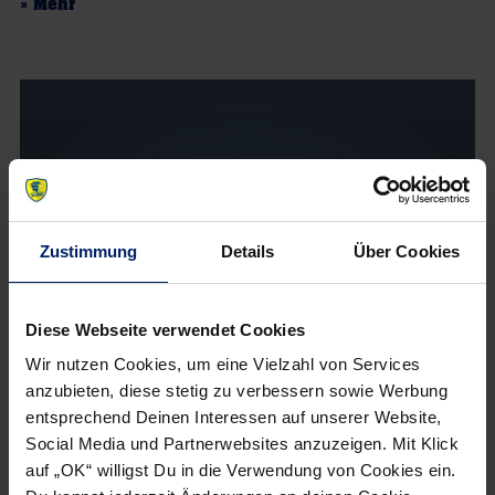
» Mehr
Zustimmung
Details
Über Cookies
Diese Webseite verwendet Cookies
Wir nutzen Cookies, um eine Vielzahl von Services
anzubieten, diese stetig zu verbessern sowie Werbung
2. Oktober 2009
entsprechend Deinen Interessen auf unserer Website,
Ein Prüfstein für die Löwen
Social Media und Partnerwebsites anzuzeigen. Mit Klick
auf „OK“ willigst Du in die Verwendung von Cookies ein.
Mannheim. (dh) Kent-Harry Andersson, der Sportliche