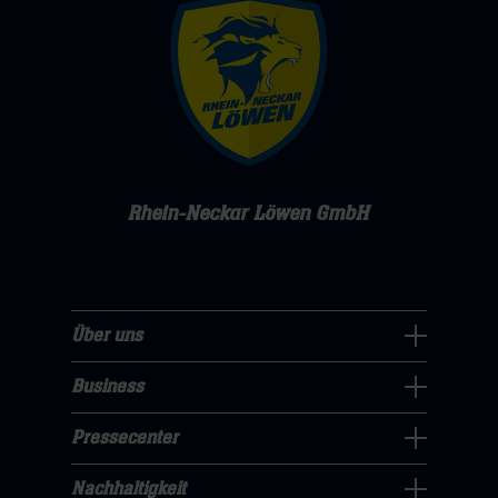
Rhein-Neckar Löwen GmbH
Über uns
Über
uns
Business
Pressecenter
Navigation
Navigation
Pressecenter
öffnen,
Business
öffnen,
dann
Navigation
Nachhaltigkeit
dann