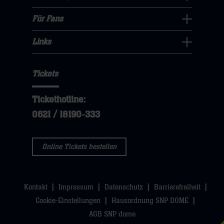
klicken
Nachhaltigkeit
öffnen,
klicken
sie
Navigation
Für Fans
dann
sie
Für
hier
öffnen,
klicken
hier
Fans
Links
dann
sie
Links
Navigation
klicken
hier
Navigation
öffnen,
sie
Tickets
öffnen,
dann
hier
dann
klicken
Tickethotline:
klicken
sie
0621 / 18190-333
sie
hier
hier
Online Tickets bestellen
Kontakt
Impressum
Datenschutz
Barrierefreiheit
Cookie-Einstellungen
Hausordnung SNP DOME
AGB SNP dome