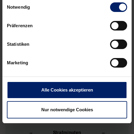
Einwilligungsauswahl
Notwendig
vs.
Präferenzen
Rhein-Neckar Löwen
Füchse Berlin
Statistiken
26
33
Tore
Marketing
– / –
– / –
7 Meter
–
–
7 Meter %
Alle Cookies akzeptieren
– / –
– / –
Feldwürfe
Nur notwendige Cookies
–
–
Feldwürfe %
–
–
Strafminuten