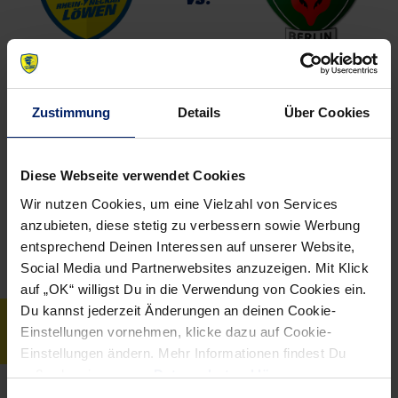
Rhein-Neckar Löwen
Füchse Berlin
Zustimmung
Details
Über Cookies
34
34
Spiele
1047
977
Tore
Diese Webseite verwendet Cookies
Wir nutzen Cookies, um eine Vielzahl von Services
30,79
28,74
Tore Ø
anzubieten, diese stetig zu verbessern sowie Werbung
entsprechend Deinen Interessen auf unserer Website,
Social Media und Partnerwebsites anzuzeigen. Mit Klick
auf „OK“ willigst Du in die Verwendung von Cookies ein.
Du kannst jederzeit Änderungen an deinen Cookie-
SPIELSTATISTIK
Einstellungen vornehmen, klicke dazu auf Cookie-
Einstellungen ändern. Mehr Informationen findest Du
außerdem in unserer
Datenschutzerklärung
.