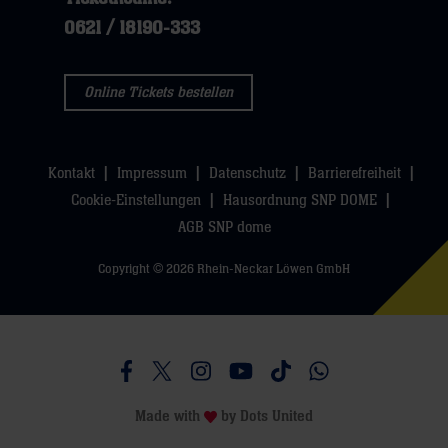
klicken
sie
0621 / 18190-333
sie
hier
hier
Online Tickets bestellen
Kontakt
Impressum
Datenschutz
Barrierefreiheit
Cookie-Einstellungen
Hausordnung SNP DOME
AGB SNP dome
Copyright © 2026 Rhein-Neckar Löwen GmbH
Besucht uns auf Facebook
Besucht uns auf Twitter
Besucht uns auf Instagram
Besucht uns auf Youtube
Besucht uns auf TikTo
Besucht uns auf 
Made with
by
Dots United