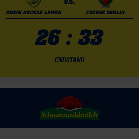
VS.
RHEIN-NECKAR LÖWEN
FÜCHSE BERLIN
26 : 33
ENDSTAND