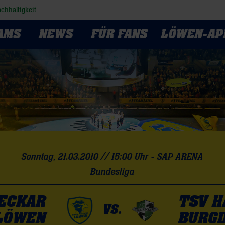
chhaltigkeit
AMS
NEWS
FÜR FANS
LÖWEN-AP
Sonntag, 21.03.2010 // 15:00 Uhr - SAP ARENA
Bundesliga
NECKAR
TSV H
VS.
LÖWEN
BURG