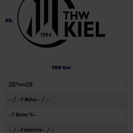
vs.
THW Kiel
28
29
Tore
– / –
– / –
7 Meter
–
–
7 Meter %
– / –
– / –
Feldwürfe