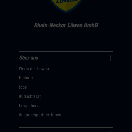
Rhein-Neckar Löwen GmbH
Über uns
Über
Werte der Löwen
uns
Navigation
Historie
öffnen,
Jobs
dann
Aufsichtsrat
klicken
Löwenherz
sie
Ansprechpartner*innen
hier