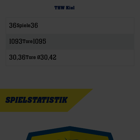
THW Kiel
36
36
Spiele
1093
1095
Tore
30,36
30,42
Tore Ø
SPIELSTATISTIK